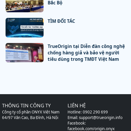
Bắc Bộ
TÌM ĐỐI TÁC
TrueOrigin tại Diễn đàn công nghệ
chống hàng giả và bảo vệ người
tiêu dùng trong TMĐT Việt Nam
THÔNG TIN CÔNG TY
LIÊN HỆ
Công ty cổ phần ONYX Việt Nam
Hotline:
0902 290 699
64/97 Văn Cao, Ba Đình, Hà Nội
Email:
support@trueorigin.info
Facebook:
facebook.com/origin.onyx