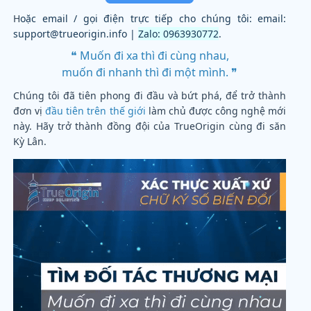
H
oặc email / gọi điện trực tiếp cho chúng tôi: email:
support@trueorigin.info |
Zalo: 0963930772
.
❝ Muốn đi xa thì đi cùng nhau,
muốn đi nhanh thì đi một mình. ❞
Chúng tôi đã tiên phong đi đầu và bứt phá, để trở thành
đơn vị
đầu tiên trên thế giới
làm chủ được công nghệ mới
này. Hãy trở thành đồng đội của TrueOrigin cùng đi săn
Kỳ Lân.