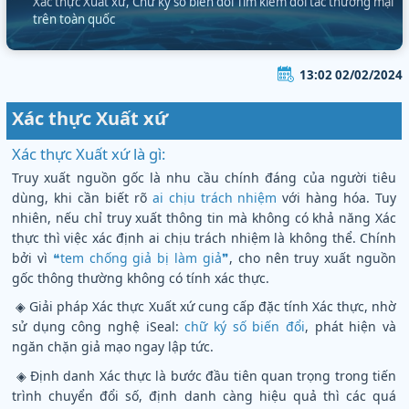
Xác thực Xuất xứ, Chữ ký số biến đổi Tìm kiếm đối tác thương mại
trên toàn quốc
13:02 02/02/2024
Xác thực Xuất xứ
Xác thực Xuất xứ là gì:
Truy xuất nguồn gốc là nhu cầu chính đáng của người tiêu
dùng, khi cần biết rõ
ai chịu trách nhiệm
với hàng hóa. Tuy
nhiên, nếu chỉ truy xuất thông tin mà không có khả năng Xác
thực thì việc xác định ai chịu trách nhiệm là không thể. Chính
bởi vì
❝tem chống giả bị làm giả❞
, cho nên truy xuất nguồn
gốc thông thường không có tính xác thực.
◈ Giải pháp Xác thực Xuất xứ cung cấp đặc tính Xác thực, nhờ
sử dụng công nghệ iSeal:
chữ ký số biến đổi
, phát hiện và
ngăn chặn giả mạo ngay lập tức.
◈ Định danh Xác thực là bước đầu tiên quan trọng trong tiến
trình chuyển đổi số, định danh càng hiệu quả thì các quá