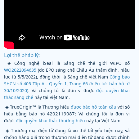
Lợi thế pháp lý:
◈ Công nghệ iSeal là Sáng chế thế giới WIPO số
WO2022094635
(do EPO sáng chế Châu Âu thẩm định, hiệu
lực từ 5/5/2022), đồng thời là Sáng chế Việt Nam
Công báo
SHCN số 405 Tập A - Quyển 1, Trang 66 (hiệu lực bảo hộ từ
30/10/2020).
Và chúng tôi là đơn vị được
độc quyền khai
thác sáng chế
này tại Việt Nam.
◈ TrueOrigin™ là Thương hiệu
được bảo hộ toàn cầu
với số
4202119087
;
hiệu bằng bảo hộ
Và chúng tôi là đơn vị
được
độc quyền khai thác thương hiệu
này tại Việt Nam.
◈ Thương mại điện tử đang là xu thế tất yếu hiện nay, và
chống hàng giả trong thương mại điện tử đang được chính