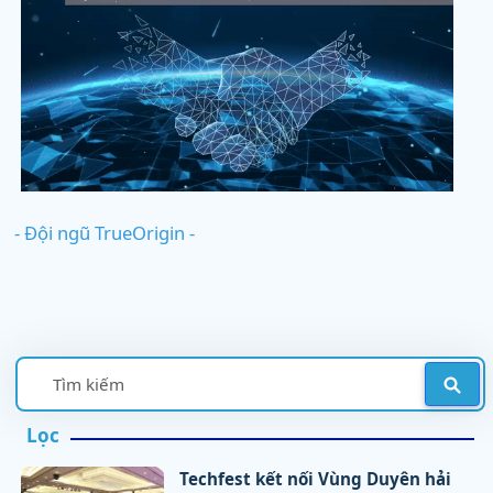
- Đội ngũ TrueOrigin -
Lọc
Techfest kết nối Vùng Duyên hải